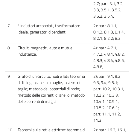
2.7; parr. 3.1, 3.2,
3.3, 3.5.1, 3.5.2,
3.5.3, 3.5.4.
7
* Induttori accoppiati, trasformatore
2): parr. 8.1.1,
ideale; generatori dipendenti.
8.1.2, 8.1.3, 8.1.4;
8.2.1, 8.2.2; 8.3.
8
Circuiti magnetici, auto e mutue
4): parr. 4.7.1,
induttanze.
4.7.2, 4.8.1, 4.8.2,
4.8.3, 4.8.4, 4.8.5,
4.8.6,
9
Grafo di un circuito, nodi e lati; teorema
2): parr. 9.1, 9.2,
di Tellegen; anelli e maglie, insiemi di
9.3, 9.4; 9.5.1;
taglio; metodo dei potenziali di nodo;
parr. 10.2, 10.3.1,
metodo delle correnti di anello, metodo
10.3.2, 10.3.3,
delle correnti di maglia.
10.4.1, 10.5.1,
10.5.2, 10.6.1;
parr. 11.1, 11.2,
11.3
10
Teoremi sulle reti elettriche: teorema di
2): parr. 16.2, 16.1,