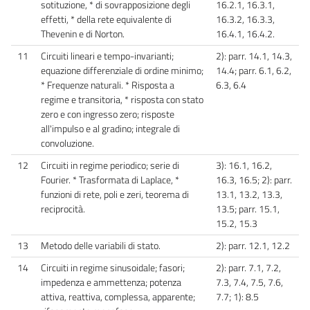
sotituzione, * di sovrapposizione degli
16.2.1, 16.3.1,
effetti, * della rete equivalente di
16.3.2, 16.3.3,
Thevenin e di Norton.
16.4.1, 16.4.2.
11
Circuiti lineari e tempo-invarianti;
2): parr. 14.1, 14.3,
equazione differenziale di ordine minimo;
14.4; parr. 6.1, 6.2,
* Frequenze naturali. * Risposta a
6.3, 6.4
regime e transitoria, * risposta con stato
zero e con ingresso zero; risposte
all'impulso e al gradino; integrale di
convoluzione.
12
Circuiti in regime periodico; serie di
3): 16.1, 16.2,
Fourier. * Trasformata di Laplace, *
16.3, 16.5; 2): parr.
funzioni di rete, poli e zeri, teorema di
13.1, 13.2, 13.3,
reciprocità.
13.5; parr. 15.1,
15.2, 15.3
13
Metodo delle variabili di stato.
2): parr. 12.1, 12.2
14
Circuiti in regime sinusoidale; fasori;
2): parr. 7.1, 7.2,
impedenza e ammettenza; potenza
7.3, 7.4, 7.5, 7.6,
attiva, reattiva, complessa, apparente;
7.7; 1): 8.5