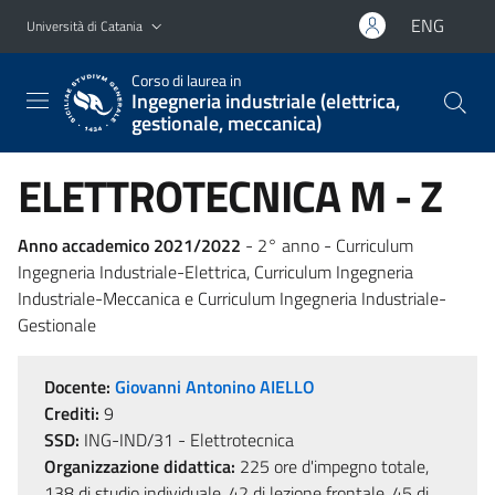
Vai al contenuto principale
Vai al menu di navigazione
ENG
Università di Catania
Corso di laurea in
Ingegneria industriale (elettrica,
gestionale, meccanica)
ELETTROTECNICA M - Z
Anno accademico 2021/2022
- 2° anno - Curriculum
Ingegneria Industriale-Elettrica, Curriculum Ingegneria
Industriale-Meccanica e Curriculum Ingegneria Industriale-
Gestionale
Docente:
Giovanni Antonino AIELLO
Crediti:
9
SSD:
ING-IND/31 - Elettrotecnica
Organizzazione didattica:
225 ore d'impegno totale,
138 di studio individuale, 42 di lezione frontale, 45 di