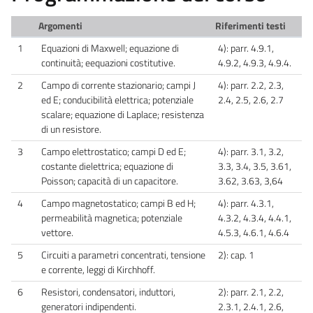
Argomenti
Riferimenti testi
1
Equazioni di Maxwell; equazione di
4): parr. 4.9.1,
continuità; eequazioni costitutive.
4.9.2, 4.9.3, 4.9.4.
2
Campo di corrente stazionario; campi J
4): parr. 2.2, 2.3,
ed E; conducibilità elettrica; potenziale
2.4, 2.5, 2.6, 2.7
scalare; equazione di Laplace; resistenza
di un resistore.
3
Campo elettrostatico; campi D ed E;
4): parr. 3.1, 3.2,
costante dielettrica; equazione di
3.3, 3.4, 3.5, 3.61,
Poisson; capacità di un capacitore.
3.62, 3.63, 3,64
4
Campo magnetostatico; campi B ed H;
4): parr. 4.3.1,
permeabilità magnetica; potenziale
4.3.2, 4.3.4, 4.4.1,
vettore.
4.5.3, 4.6.1, 4.6.4
5
Circuiti a parametri concentrati, tensione
2): cap. 1
e corrente, leggi di Kirchhoff.
6
Resistori, condensatori, induttori,
2): parr. 2.1, 2.2,
generatori indipendenti.
2.3.1, 2.4.1, 2.6,