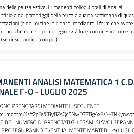
a della pausa estiva, i rimanenti colloqui orali di Analisi
ficio e nei pomeriggi) della terza e quarta settimana di ques
notazioni (e nell'ordine in elenco) mediante il form che avete 
orda pure che domani pomeriggio avrà luogo un ricevimento stu
0 (se riesco anticipo un po').
MANENTI ANALISI MATEMATICA 1 C.D.
ANALE F-O - LUGLIO 2025
EVONO PRENOTARSI MEDIANTE IL SEGUENTE
m/document/d/1Vc2pBVCByBZsQc5NwQ77BgAxPV--TNKyrxsbf
ASE DEL NUMERO DI PRENOTATI GLI ESAMI SI SVOLGERANN
 E PROSEGUIRANNO EVENTUALMENTE MARTEDI' 29 LUGLI