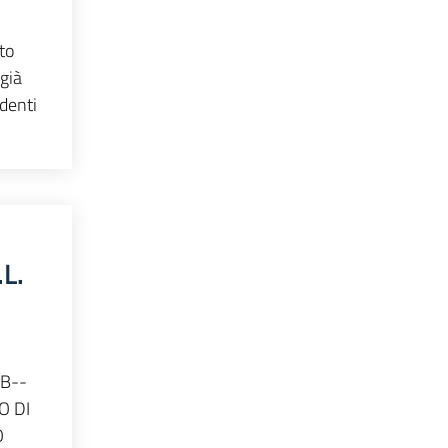
to
già
denti
L.
B--
O DI
O