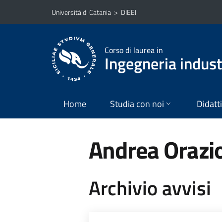
Vai al contenuto principale
Vai al menu di navigazione
Università di Catania
>
DIEEI
Corso di laurea in
Ingegneria industr
Home
Studia con noi
Didatt
Andrea Oraz
Archivio avvisi