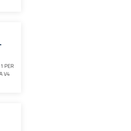
.
 1 PER
A V4