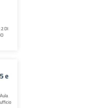
2 DI
NO
5 e
'Aula
ufficio