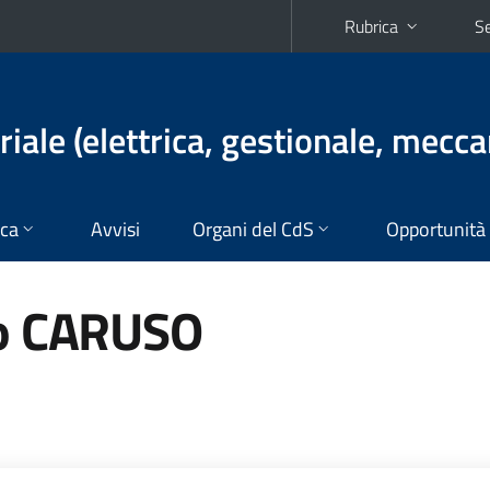
Rubrica
Se
iale (elettrica, gestionale, mecca
ica
Avvisi
Organi del CdS
Opportunità
io CARUSO