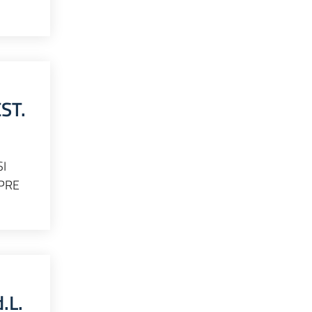
ST.
SI
PRE
.L.