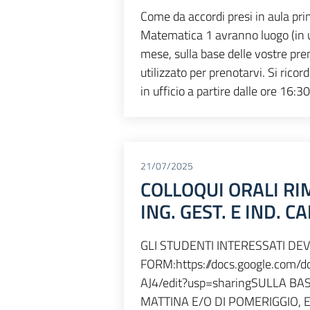
Come da accordi presi in aula prim
Matematica 1 avranno luogo (in uf
mese, sulla base delle vostre pre
utilizzato per prenotarvi. Si ric
in ufficio a partire dalle ore 16:3
21/07/2025
COLLOQUI ORALI RI
ING. GEST. E IND. C
GLI STUDENTI INTERESSATI D
FORM:https://docs.google.co
AJ4/edit?usp=sharingSULLA B
MATTINA E/O DI POMERIGGIO,