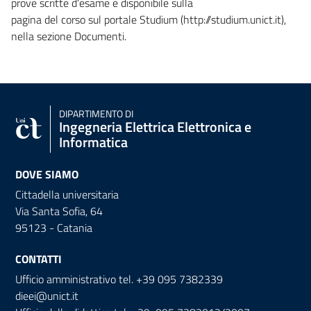
prove scritte d'esame è disponibile sulla
pagina del corso sul portale Studium (http://studium.unict.it),
nella sezione Documenti.
DIPARTIMENTO DI
Ingegneria Elettrica Elettronica e
Informatica
DOVE SIAMO
Cittadella universitaria
Via Santa Sofia, 64
95123 - Catania
CONTATTI
Ufficio amministrativo tel. +39 095 7382339
dieei@unict.it