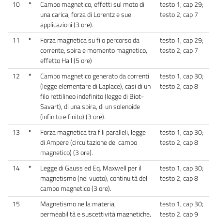
10
*
Campo magnetico, effetti sul moto di
testo 1, cap 29;
una carica, forza di Lorentz e sue
testo 2, cap 7
applicazioni (3 ore).
11
*
Forza magnetica su filo percorso da
testo 1, cap 29;
corrente, spira e momento magnetico,
testo 2, cap 7
effetto Hall (5 ore)
12
*
Campo magnetico generato da correnti
testo 1, cap 30;
(legge elementare di Laplace), casi di un
testo 2, cap 8
filo rettilineo indefinito (legge di Biot-
Savart), di una spira, di un solenoide
(infinito e finito) (3 ore).
13
*
Forza magnetica tra fili paralleli, legge
testo 1, cap 30;
di Ampere (circuitazione del campo
testo 2, cap 8
magnetico) (3 ore).
14
*
Legge di Gauss ed Eq. Maxwell per il
testo 1, cap 30;
magnetismo (nel vuoto), continuità del
testo 2, cap 8
campo magnetico (3 ore).
15
Magnetismo nella materia,
testo 1, cap 30;
permeabilità e suscettività magnetiche,
testo 2, cap 9