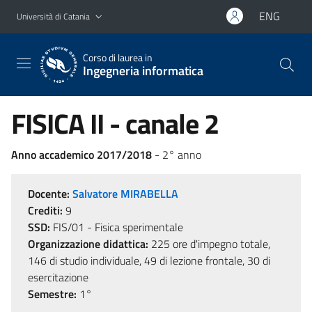
Vai al contenuto principale
Vai al menu di navigazione
ENG
Università di Catania
Corso di laurea in
Ingegneria informatica
FISICA II - canale 2
Anno accademico 2017/2018
- 2° anno
Docente:
Salvatore MIRABELLA
Crediti:
9
SSD:
FIS/01 - Fisica sperimentale
Organizzazione didattica:
225 ore d'impegno totale,
146 di studio individuale, 49 di lezione frontale, 30 di
esercitazione
Semestre:
1°