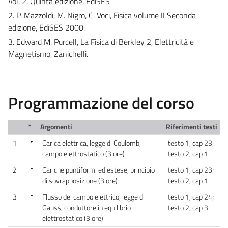
Vol. 2, Quinta edizione, EdiSES
2. P. Mazzoldi, M. Nigro, C. Voci, Fisica volume II Seconda
edizione, EdiSES 2000.
3. Edward M. Purcell, La Fisica di Berkley 2, Elettricità e
Magnetismo, Zanichelli.
Programmazione del corso
*
Argomenti
Riferimenti testi
1
*
Carica elettrica, legge di Coulomb,
testo 1, cap 23;
campo elettrostatico (3 ore)
testo 2, cap 1
2
*
Cariche puntiformi ed estese, principio
testo 1, cap 23;
di sovrapposizione (3 ore)
testo 2, cap 1
3
*
Flusso del campo elettrico, legge di
testo 1, cap 24;
Gauss, conduttore in equilibrio
testo 2, cap 3
elettrostatico (3 ore)