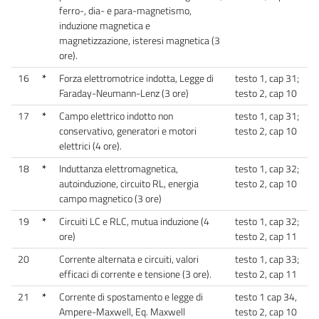
ferro-, dia- e para-magnetismo,
induzione magnetica e
magnetizzazione, isteresi magnetica (3
ore).
16
*
Forza elettromotrice indotta, Legge di
testo 1, cap 31;
Faraday-Neumann-Lenz (3 ore)
testo 2, cap 10
17
*
Campo elettrico indotto non
testo 1, cap 31;
conservativo, generatori e motori
testo 2, cap 10
elettrici (4 ore).
18
*
Induttanza elettromagnetica,
testo 1, cap 32;
autoinduzione, circuito RL, energia
testo 2, cap 10
campo magnetico (3 ore)
19
*
Circuiti LC e RLC, mutua induzione (4
testo 1, cap 32;
ore)
testo 2, cap 11
20
Corrente alternata e circuiti, valori
testo 1, cap 33;
efficaci di corrente e tensione (3 ore).
testo 2, cap 11
21
*
Corrente di spostamento e legge di
testo 1 cap 34,
Ampere-Maxwell, Eq. Maxwell
testo 2, cap 10