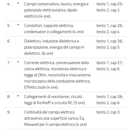
4
*
Campo conservativo, lavoro, energia e
testo 1, cap 25;
potenziale elettrostatico, dipolo
testo 2, cap 2
elettrico (4 ore).
5
*
Conduttori, capacità elettrica,
testo 1, cap 26;
condensatori e collegamenti (4 ore)
testo 2, cap 4
6
Dielettrici, induzione dielettrica e
testo 1, cap 26;
polarizzazione, energia del campo in
testo 2, cap 5
dielettrici. (6 ore)
7
*
Corrente elettrica, conservazione della
testo 1, cap 27;
carica elettrica, resistenza elettrica e
testo 2, cap 6
legge di Ohm, resistività e meccanismo
microscopico della conduzione elettrica,
Effetto Joule (4 ore).
8
*
Collegamenti di resistenze, circuiti,
testo 1, cap 28;
leggi di Kichhoff e circuito RC (5 ore).
testo 2, cap 6
9
Continuità del campo elettrico
testo 2, cap 3
attraverso una superficie carica, Eq.
Maxwell per il campo elettrico (4 ore)