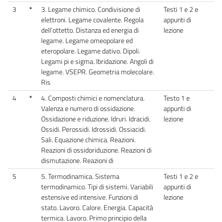
3
*
3. Legame chimico. Condivisione di
Testi 1 e 2 e
elettroni. Legame covalente. Regola
appunti di
dell’ottetto. Distanza ed energia di
lezione
legame. Legame omeopolare ed
eteropolare. Legame dativo. Dipoli.
Legami pi e sigma. Ibridazione. Angoli di
legame. VSEPR. Geometria molecolare.
Ris
4
*
4. Composti chimici e nomenclatura.
Testo 1 e
Valenza e numero di ossidazione.
appunti di
Ossidazione e riduzione. Idruri. Idracidi.
lezione
Ossidi. Perossidi. Idrossidi. Ossiacidi.
Sali. Equazione chimica. Reazioni.
Reazioni di ossidoriduzione. Reazioni di
dismutazione. Reazioni di
5
5. Termodinamica. Sistema
Testi 1 e 2 e
termodinamico. Tipi di sistemi. Variabili
appunti di
estensive ed intensive. Funzioni di
lezione
stato. Lavoro. Calore. Energia. Capacità
termica. Lavoro. Primo principio della