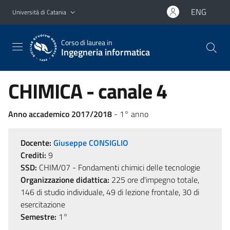
Vai al contenuto principale
Vai al menu di navigazione
ENG
Università di Catania
Corso di laurea in
Ingegneria informatica
CHIMICA - canale 4
Anno accademico 2017/2018
- 1° anno
Docente:
Giuseppe CONSIGLIO
Crediti:
9
SSD:
CHIM/07 - Fondamenti chimici delle tecnologie
Organizzazione didattica:
225 ore d'impegno totale,
146 di studio individuale, 49 di lezione frontale, 30 di
esercitazione
Semestre:
1°