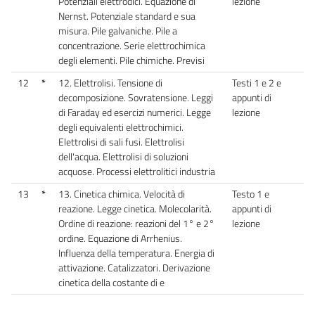
Potenziali elettrodici. Equazione di
lezione
Nernst. Potenziale standard e sua
misura. Pile galvaniche. Pile a
concentrazione. Serie elettrochimica
degli elementi. Pile chimiche. Previsi
12
*
12. Elettrolisi. Tensione di
Testi 1 e 2 e
decomposizione. Sovratensione. Leggi
appunti di
di Faraday ed esercizi numerici. Legge
lezione
degli equivalenti elettrochimici.
Elettrolisi di sali fusi. Elettrolisi
dell'acqua. Elettrolisi di soluzioni
acquose. Processi elettrolitici industria
13
*
13. Cinetica chimica. Velocità di
Testo 1 e
reazione. Legge cinetica. Molecolarità.
appunti di
Ordine di reazione: reazioni del 1° e 2°
lezione
ordine. Equazione di Arrhenius.
Influenza della temperatura. Energia di
attivazione. Catalizzatori. Derivazione
cinetica della costante di e