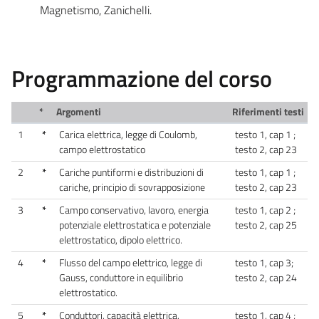
Magnetismo, Zanichelli.
Programmazione del corso
*
Argomenti
Riferimenti testi
1
*
Carica elettrica, legge di Coulomb,
testo 1, cap 1 ;
campo elettrostatico
testo 2, cap 23
2
*
Cariche puntiformi e distribuzioni di
testo 1, cap 1 ;
cariche, principio di sovrapposizione
testo 2, cap 23
3
*
Campo conservativo, lavoro, energia
testo 1, cap 2 ;
potenziale elettrostatica e potenziale
testo 2, cap 25
elettrostatico, dipolo elettrico.
4
*
Flusso del campo elettrico, legge di
testo 1, cap 3;
Gauss, conduttore in equilibrio
testo 2, cap 24
elettrostatico.
5
*
Conduttori, capacità elettrica,
testo 1, cap 4 ;