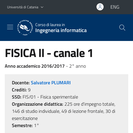
Vai al contenuto principale
Vai al menu di navigazione
ENG
Università di Catania
Corso di laurea in
Ingegneria informatica
FISICA II - canale 1
Anno accademico 2016/2017
- 2° anno
Docente:
Salvatore PLUMARI
Crediti:
9
SSD:
FIS/01 - Fisica sperimentale
Organizzazione didattica:
225 ore d'impegno totale,
146 di studio individuale, 49 di lezione frontale, 30 di
esercitazione
Semestre:
1°