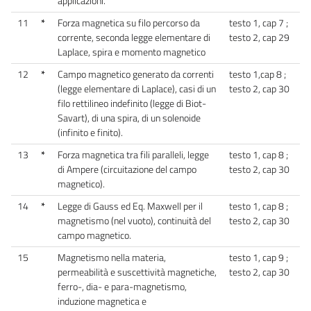
applicazioni.
11
*
Forza magnetica su filo percorso da
testo 1, cap 7 ;
corrente, seconda legge elementare di
testo 2, cap 29
Laplace, spira e momento magnetico
12
*
Campo magnetico generato da correnti
testo 1,cap 8 ;
(legge elementare di Laplace), casi di un
testo 2, cap 30
filo rettilineo indefinito (legge di Biot-
Savart), di una spira, di un solenoide
(infinito e finito).
13
*
Forza magnetica tra fili paralleli, legge
testo 1, cap 8 ;
di Ampere (circuitazione del campo
testo 2, cap 30
magnetico).
14
*
Legge di Gauss ed Eq. Maxwell per il
testo 1, cap 8 ;
magnetismo (nel vuoto), continuità del
testo 2, cap 30
campo magnetico.
15
Magnetismo nella materia,
testo 1, cap 9 ;
permeabilità e suscettività magnetiche,
testo 2, cap 30
ferro-, dia- e para-magnetismo,
induzione magnetica e