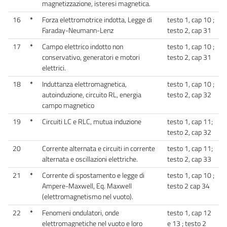
magnetizzazione, isteresi magnetica.
16
*
Forza elettromotrice indotta, Legge di
testo 1, cap 10 ;
Faraday-Neumann-Lenz
testo 2, cap 31
17
*
Campo elettrico indotto non
testo 1, cap 10 ;
conservativo, generatori e motori
testo 2, cap 31
elettrici.
18
*
Induttanza elettromagnetica,
testo 1, cap 10 ;
autoinduzione, circuito RL, energia
testo 2, cap 32
campo magnetico
19
*
Circuiti LC e RLC, mutua induzione
testo 1, cap 11;
testo 2, cap 32
20
Corrente alternata e circuiti in corrente
testo 1, cap 11;
alternata e oscillazioni elettriche.
testo 2, cap 33
21
*
Corrente di spostamento e legge di
testo 1, cap 10 ;
Ampere-Maxwell, Eq. Maxwell
testo 2 cap 34
(elettromagnetismo nel vuoto).
22
*
Fenomeni ondulatori, onde
testo 1, cap 12
elettromagnetiche nel vuoto e loro
e 13 ; testo 2