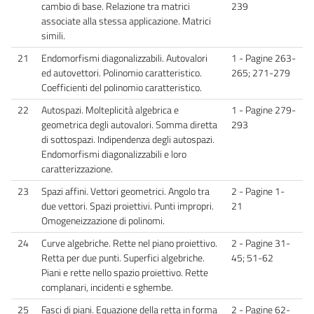
cambio di base. Relazione tra matrici
239
associate alla stessa applicazione. Matrici
simili.
21
Endomorfismi diagonalizzabili. Autovalori
1 - Pagine 263-
ed autovettori. Polinomio caratteristico.
265; 271-279
Coefficienti del polinomio caratteristico.
22
Autospazi. Molteplicità algebrica e
1 - Pagine 279-
geometrica degli autovalori. Somma diretta
293
di sottospazi. Indipendenza degli autospazi.
Endomorfismi diagonalizzabili e loro
caratterizzazione.
23
Spazi affini. Vettori geometrici. Angolo tra
2 - Pagine 1-
due vettori. Spazi proiettivi. Punti impropri.
21
Omogeneizzazione di polinomi.
24
Curve algebriche. Rette nel piano proiettivo.
2 - Pagine 31-
Retta per due punti. Superfici algebriche.
45; 51-62
Piani e rette nello spazio proiettivo. Rette
complanari, incidenti e sghembe.
25
Fasci di piani. Equazione della retta in forma
2 - Pagine 62-