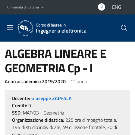
Vai al contenuto principale
Vai al menu di navigazione
ENG
Università di Catania
Corso di laurea in
Ingegneria elettronica
ALGEBRA LINEARE E
GEOMETRIA Cp - I
Anno accademico 2019/2020
- 1° anno
Docente:
Giuseppe ZAPPALA'
Crediti:
9
SSD:
MAT/03 - Geometria
Organizzazione didattica:
225 ore d'impegno totale,
146 di studio individuale, 49 di lezione frontale, 30 di
esercitazione