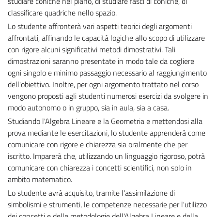
studiare coniche nel piano, di studiare fasci di coniche, di
classificare quadriche nello spazio.
Lo studente affronterà vari aspetti teorici degli argomenti
affrontati, affinando le capacità logiche allo scopo di utilizzare
con rigore alcuni significativi metodi dimostrativi. Tali
dimostrazioni saranno presentate in modo tale da cogliere
ogni singolo e minimo passaggio necessario al raggiungimento
dell'obiettivo. Inoltre, per ogni argomento trattato nel corso
vengono proposti agli studenti numerosi esercizi da svolgere in
modo autonomo o in gruppo, sia in aula, sia a casa.
Studiando l'Algebra Lineare e la Geometria e mettendosi alla
prova mediante le esercitazioni, lo studente apprenderà come
comunicare con rigore e chiarezza sia oralmente che per
iscritto. Imparerà che, utilizzando un linguaggio rigoroso, potrà
comunicare con chiarezza i concetti scientifici, non solo in
ambito matematico.
Lo studente avrà acquisito, tramite l'assimilazione di
simbolismi e strumenti, le competenze necessarie per l'utilizzo
dei concetti e delle metodologie dell'Algebra Lineare e della