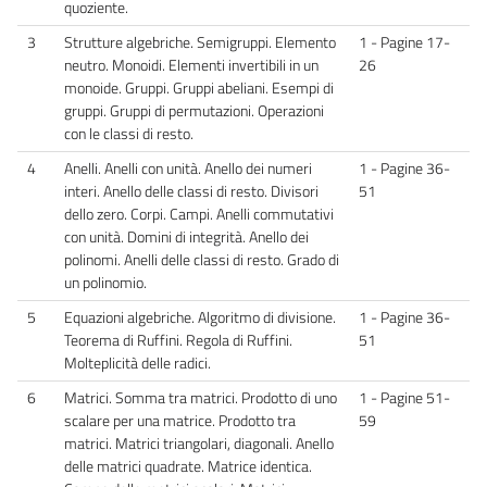
quoziente.
3
Strutture algebriche. Semigruppi. Elemento
1 - Pagine 17-
neutro. Monoidi. Elementi invertibili in un
26
monoide. Gruppi. Gruppi abeliani. Esempi di
gruppi. Gruppi di permutazioni. Operazioni
con le classi di resto.
4
Anelli. Anelli con unità. Anello dei numeri
1 - Pagine 36-
interi. Anello delle classi di resto. Divisori
51
dello zero. Corpi. Campi. Anelli commutativi
con unità. Domini di integrità. Anello dei
polinomi. Anelli delle classi di resto. Grado di
un polinomio.
5
Equazioni algebriche. Algoritmo di divisione.
1 - Pagine 36-
Teorema di Ruffini. Regola di Ruffini.
51
Molteplicità delle radici.
6
Matrici. Somma tra matrici. Prodotto di uno
1 - Pagine 51-
scalare per una matrice. Prodotto tra
59
matrici. Matrici triangolari, diagonali. Anello
delle matrici quadrate. Matrice identica.