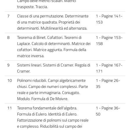
Campo delle metrici scalari. Matrici
trasposte. Traccia.
7
Classe di una permutazione. Determinante
1 - Pagine 141-
di una matrice quadrata. Proprietà dei
153
determinanti. Multilinearità ed alternanza.
8
Teorema di Binet. Cofattori. Teoremi di
1 - Pagine 153-
Laplace. Calcolo di determinanti. Matrice dei
158
cofattori. Matrice aggiunta. Formula della
matrice inversa.
9
Sistemi lineari. Sistemi di Cramer. Regola di
1 - Pagine 167-
Cramer.
171
10
Polinomi riducibili. Campi algebricamente
1 - Pagine 26-
chiusi. Campo dei numeri complessi. Parte
35
reale e parte immaginaria. Coniugato.
Modulo. Formula di De Moivre.
11
Teorema fondamentale dell'algebra.
1 - Pagine 36-
Formula di Eulero. Identità di Eulero.
50
Fattorizzazione di polinomi sul campo reale
e complesso. Riducibilità sul campo dei