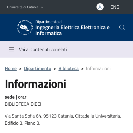
Vai al contenuto principale
Vai al menu di navigazione
ENG
Università di Catania
Dipartimento di
Ingegneria Elettrica Elettronica e
Informatica
Vai ai contenuti correlati
Home
>
Dipartimento
>
Biblioteca
>
Informazioni
Informazioni
sede | orari
BIBLIOTECA DIEEI
Via Santa Sofia 64, 95123 Catania, Cittadella Universitaria,
Edificio 3, Piano 3.