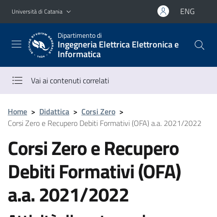
Vai al contenuto principale
Vai al menu di navigazione
ENG
Università di Catania
Dipartimento di
Ingegneria Elettrica Elettronica e
Informatica
Vai ai contenuti correlati
Home
>
Didattica
>
Corsi Zero
>
Corsi Zero e Recupero Debiti Formativi (OFA) a.a. 2021/2022
Corsi Zero e Recupero
Debiti Formativi (OFA)
a.a. 2021/2022