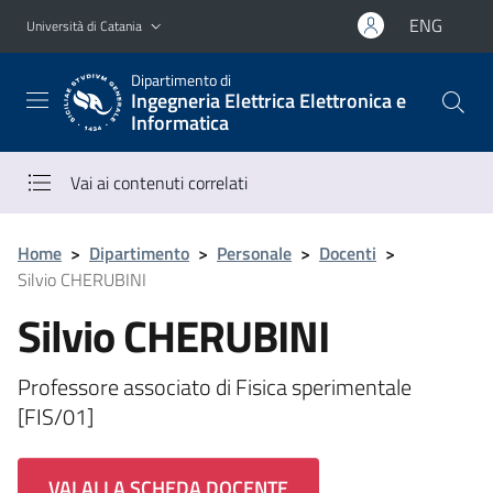
Vai al contenuto principale
Vai al menu di navigazione
ENG
Università di Catania
Dipartimento di
Ingegneria Elettrica Elettronica e
Informatica
Vai ai contenuti correlati
Home
>
Dipartimento
>
Personale
>
Docenti
>
Silvio CHERUBINI
Silvio CHERUBINI
Professore associato di Fisica sperimentale
[FIS/01]
VAI ALLA SCHEDA DOCENTE