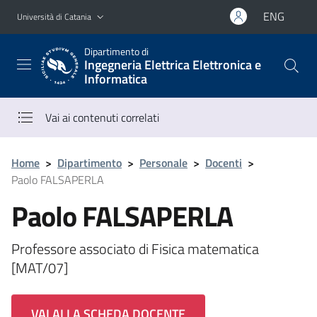
Vai al contenuto principale
Vai al menu di navigazione
ENG
Università di Catania
Dipartimento di
Ingegneria Elettrica Elettronica e
Informatica
Vai ai contenuti correlati
Home
>
Dipartimento
>
Personale
>
Docenti
>
Paolo FALSAPERLA
Paolo FALSAPERLA
Professore associato di Fisica matematica
[MAT/07]
VAI ALLA SCHEDA DOCENTE