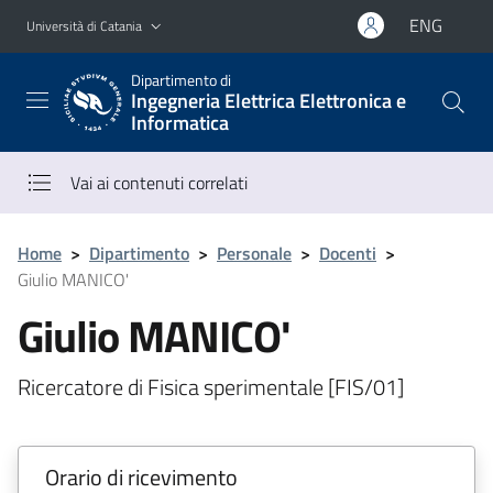
Vai al contenuto principale
Vai al menu di navigazione
ENG
Università di Catania
Dipartimento di
Ingegneria Elettrica Elettronica e
Informatica
Vai ai contenuti correlati
Home
>
Dipartimento
>
Personale
>
Docenti
>
Giulio MANICO'
Giulio MANICO'
Ricercatore di Fisica sperimentale [FIS/01]
Orario di ricevimento