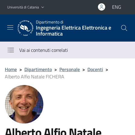
Vai al contenuto principale
Vai al menu di navigazione
ENG
Università di Catania
Dipartimento di
Ingegneria Elettrica Elettronica e
Informatica
Vai ai contenuti correlati
Home
>
Dipartimento
>
Personale
>
Docenti
>
Alberto Alfio Natale FICHERA
Alberto Alfio Natale