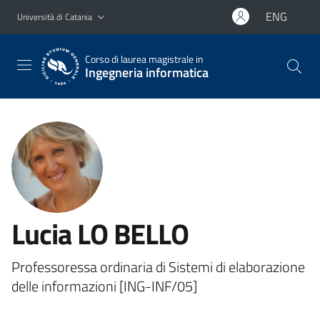
Vai al contenuto principale
Vai al menu di navigazione
ENG
Università di Catania
Corso di laurea magistrale in
Ingegneria informatica
Lucia LO BELLO
Professoressa ordinaria di Sistemi di elaborazione
delle informazioni [ING-INF/05]