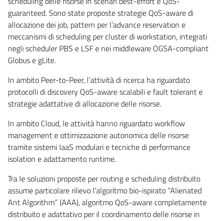
scheduling delle risorse in scenari best-effort e QoS-
guaranteed. Sono state proposte strategie QoS-aware di
allocazione dei job, pattern per l’advance reservation e
meccanismi di scheduling per cluster di workstation, integrati
negli scheduler PBS e LSF e nei middleware OGSA-compliant
Globus e gLite.
In ambito Peer-to-Peer, l’attività di ricerca ha riguardato
protocolli di discovery QoS-aware scalabili e fault tolerant e
strategie adattative di allocazione delle risorse.
In ambito Cloud, le attività hanno riguardato workflow
management e ottimizzazione autonomica delle risorse
tramite sistemi IaaS modulari e tecniche di performance
isolation e adattamento runtime.
Tra le soluzioni proposte per routing e scheduling distribuito
assume particolare rilievo l’algoritmo bio-ispirato “Alienated
Ant Algorithm” (AAA), algoritmo QoS-aware completamente
distribuito e adattativo per il coordinamento delle risorse in