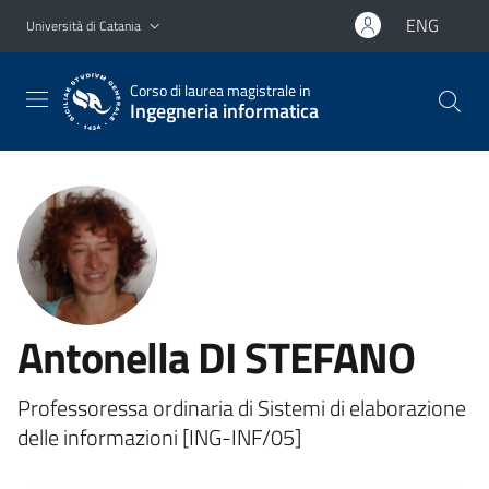
Vai al contenuto principale
Vai al menu di navigazione
ENG
Università di Catania
Corso di laurea magistrale in
Ingegneria informatica
Antonella DI STEFANO
Professoressa ordinaria di Sistemi di elaborazione
delle informazioni [ING-INF/05]