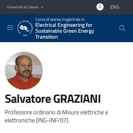
Vai al contenuto principale
Vai al menu di navigazione
ENG
Università di Catania
Corso di laurea magistrale in
Electrical Engineering for
Sustainable Green Energy
Transition
Salvatore GRAZIANI
Professore ordinario di Misure elettriche e
elettroniche [ING-INF/07]