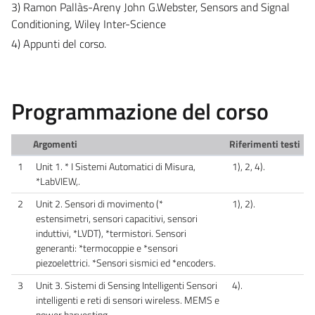
3) Ramon Pallàs-Areny John G.Webster, Sensors and Signal
Conditioning, Wiley Inter-Science
4) Appunti del corso.
Programmazione del corso
Argomenti
Riferimenti testi
1
Unit 1. * I Sistemi Automatici di Misura,
1), 2, 4).
*LabVIEW,.
2
Unit 2. Sensori di movimento (*
1), 2).
estensimetri, sensori capacitivi, sensori
induttivi, *LVDT), *termistori. Sensori
generanti: *termocoppie e *sensori
piezoelettrici. *Sensori sismici ed *encoders.
3
Unit 3. Sistemi di Sensing Intelligenti Sensori
4).
intelligenti e reti di sensori wireless. MEMS e
power harvesting.