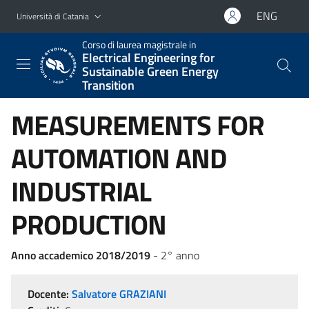
Vai al contenuto principale
Vai al menu di navigazione
ENG
Università di Catania
Corso di laurea magistrale in
Electrical Engineering for
Sustainable Green Energy
Transition
MEASUREMENTS FOR
AUTOMATION AND
INDUSTRIAL
PRODUCTION
Anno accademico 2018/2019
- 2° anno
Docente:
Salvatore GRAZIANI