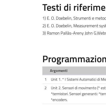
Testi di riferim
1) E. O. Doebelin, Strumenti e meto
2) E. O. Doebelin, Measurement sy
3) Ramon Pallàs-Areny John G.Webst
Programmazione
Argomenti
1
Unit 1. * I Sistemi Automatici di Mi
2
Unit 2. Sensori di movimento (* esten
*termistori. Sensori generanti: *ter
*encoders.