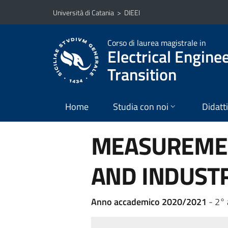
Vai al contenuto principale
Vai al menu di navigazione
Università di Catania
>
DIEEI
Corso di laurea magistrale in
Electrical Engine
Transition
Home
Studia con noi
Didatt
MEASUREMEN
AND INDUST
Anno accademico 2020/2021
- 2°