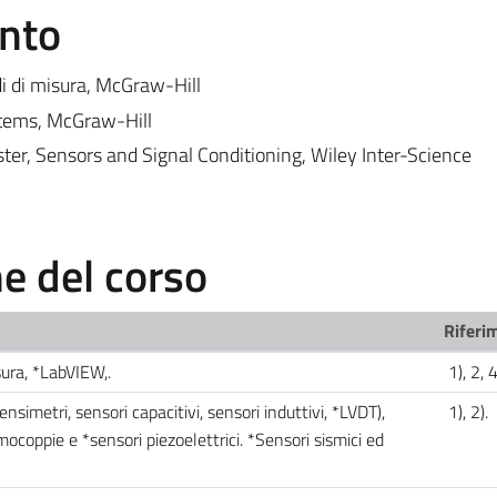
ento
di di misura, McGraw-Hill
stems, McGraw-Hill
er, Sensors and Signal Conditioning, Wiley Inter-Science
 del corso
Riferim
sura, *LabVIEW,.
1), 2, 
simetri, sensori capacitivi, sensori induttivi, *LVDT),
1), 2).
mocoppie e *sensori piezoelettrici. *Sensori sismici ed