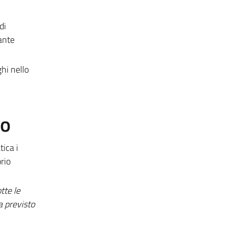
di
iante
hi nello
to
tica i
rio
tte le
a previsto