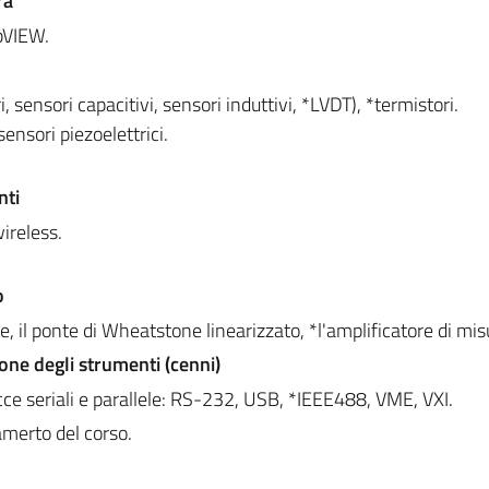
ra
bVIEW.
sensori capacitivi, sensori induttivi, *LVDT), *termistori.
ensori piezoelettrici.
nti
wireless.
o
, il ponte di Wheatstone linearizzato, *l'amplificatore di mis
one degli strumenti (cenni)
facce seriali e parallele: RS-232, USB, *IEEE488, VME, VXI.
merto del corso.