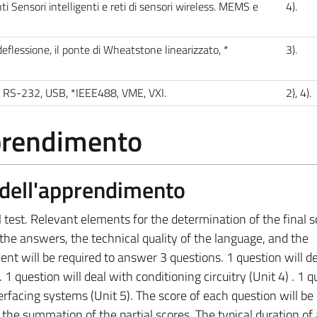
ti Sensori intelligenti e reti di sensori wireless. MEMS e
4).
eflessione, il ponte di Wheatstone linearizzato, *
3).
ele: RS-232, USB, *IEEE488, VME, VXI.
2), 4).
pprendimento
a dell'apprendimento
l test. Relevant elements for the determination of the final s
the answers, the technical quality of the language, and the
ent will be required to answer 3 questions. 1 question will d
1 question will deal with conditioning circuitry (Unit 4) . 1 q
erfacing systems (Unit 5). The score of each question will be 
e the summation of the partial scores. The typical duration of