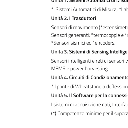
Unità 1. Sistemi Automatici di Misu
*I Sistemi Automatici di Misura, *La
Unità 2. I Trasduttori
Sensori di movimento (*estensimetri, 
Sensori generanti: *termocoppie e *s
*Sensori sismici ed *encoders.
Unità 3. Sistemi di Sensing Intellige
Sensori intelligenti e reti di sensori 
MEMS e power harvesting.
Unità 4. Circuiti di Condizionament
*Il ponte di Wheatstone a deflessione
Unità 5. Il Software per la connessi
I sistemi di acquisizione dati, Inter
(*) Competenze minime per il supera