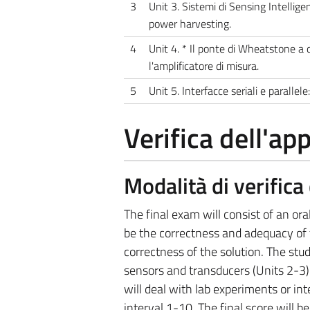
3
Unit 3. Sistemi di Sensing Intelligen
power harvesting.
4
Unit 4. * Il ponte di Wheatstone a d
l'amplificatore di misura.
5
Unit 5. Interfacce seriali e parall
Verifica dell'a
Modalità di verific
The final exam will consist of an ora
be the correctness and adequacy of 
correctness of the solution. The stud
sensors and transducers (Units 2-3). 
will deal with lab experiments or int
interval 1-10. The final score will b