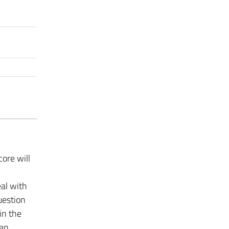
core will
eal with
uestion
in the
 an