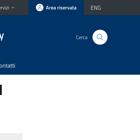
ENG
rvizi
Area riservata
y
Cerca
ontatti
N