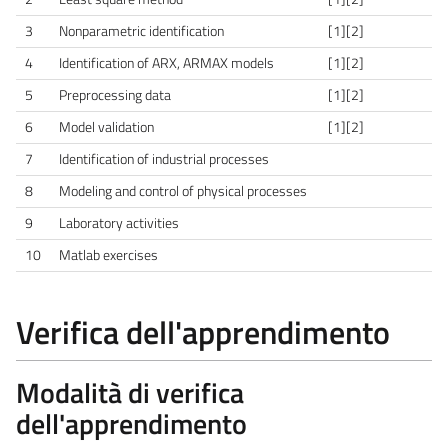
3
Nonparametric identification
[1][2]
4
Identification of ARX, ARMAX models
[1][2]
5
Preprocessing data
[1][2]
6
Model validation
[1][2]
7
Identification of industrial processes
8
Modeling and control of physical processes
9
Laboratory activities
10
Matlab exercises
Verifica dell'apprendimento
Modalità di verifica
dell'apprendimento