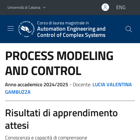
Vai al contenuto principale
Vai al menu di navigazione
ENG
Università di Catania
Corso di laurea magistrale in
Automation Engineering and
Control of Complex Systems
PROCESS MODELING
AND CONTROL
Anno accademico 2024/2025
- Docente:
LUCIA VALENTINA
GAMBUZZA
Risultati di apprendimento
attesi
Conoscenza e capacità di comprensione