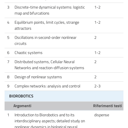
3
Discrete-time dynamical systems: logistic
1-2
map and bifurcations
4
Equilibrium points, limit cycles, strange
1-2
attractors
5
Oscillations in second-order nonlinear
2
circuits
6
Chaotic systems
1-2
7
Distributed systems, Cellular Neural
2
Networks and reaction-diffusion systems
8
Design of nonlinear systems
2
9
Complex networks: analysis and control
2-3
BIOROBOTICS
Argomenti
Riferimenti testi
1
Introduction to Biorobotics and to its
dispense
interdisciplinary aspects; detailed study on
nonlinear dynamics in biological neural