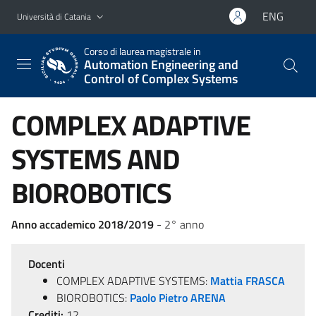
Vai al contenuto principale
Vai al menu di navigazione
ENG
Università di Catania
Corso di laurea magistrale in
Automation Engineering and
Control of Complex Systems
COMPLEX ADAPTIVE
SYSTEMS AND
BIOROBOTICS
Anno accademico 2018/2019
- 2° anno
Docenti
COMPLEX ADAPTIVE SYSTEMS:
Mattia FRASCA
BIOROBOTICS:
Paolo Pietro ARENA
Crediti:
12