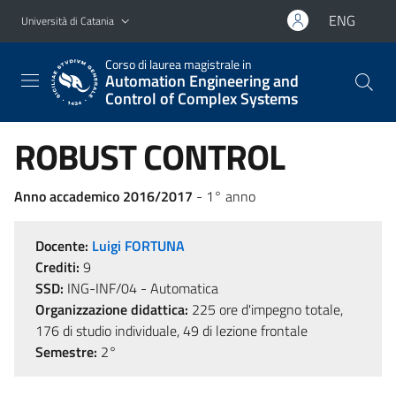
Vai al contenuto principale
Vai al menu di navigazione
ENG
Università di Catania
Corso di laurea magistrale in
Automation Engineering and
Control of Complex Systems
ROBUST CONTROL
Anno accademico 2016/2017
- 1° anno
Docente:
Luigi FORTUNA
Crediti:
9
SSD:
ING-INF/04 - Automatica
Organizzazione didattica:
225 ore d'impegno totale,
176 di studio individuale, 49 di lezione frontale
Semestre:
2°