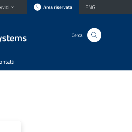
ENG
rvizi
Area riservata
Systems
Cerca
ontatti