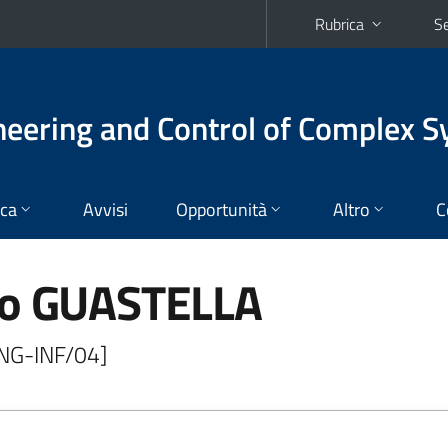
Rubrica
Se
eering and Control of Complex 
ica
Avvisi
Opportunità
Altro
C
ro GUASTELLA
ING-INF/04]