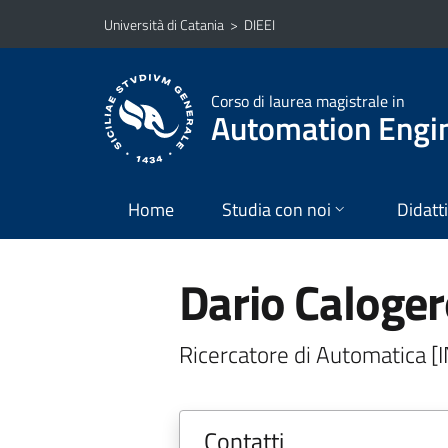
Vai al contenuto principale
Vai al menu di navigazione
Università di Catania
>
DIEEI
Corso di laurea magistrale in
Automation Engin
Home
Studia con noi
Didatt
Dario Caloge
Ricercatore di Automatica [
Contatti