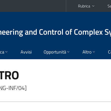
Rubrica
Se
eering and Control of Complex 
ica
Avvisi
Opportunità
Altro
C
ITRO
ING-INF/04]