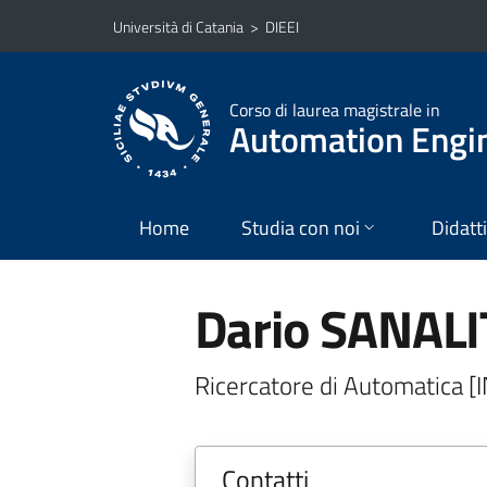
Vai al contenuto principale
Vai al menu di navigazione
Università di Catania
>
DIEEI
Corso di laurea magistrale in
Automation Engin
Home
Studia con noi
Didatt
Dario SANAL
Ricercatore di Automatica [
Contatti