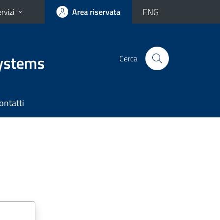
ENG
rvizi
Area riservata
Systems
Cerca
ontatti