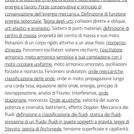
energia e lavoro. Forze conservative e principio di
conservazione dell’energia meccanica. Definizione di funzione
energia potenziale.
Teoria degli urti
, collisioni dirette e oblique,
urti elastici e anelastici
. Sistemi di punti materiali:
definizione di
centro di massa
, proprietà del centro di massa e suo moto.
Rotazioni di un corpo rigido attorno a un asse fisso:
momento
d’inerzia
. Fenomeni oscillatori: sistemi oscillanti,
l’oscillatore
armonico, moto armonico semplice e sua correlazione con il
moto circolare uniforme
, moto armonico smorzato, oscillazioni
forzate e risonanza. Fenomeni ondulatori;
onde meccaniche,
classificazione delle onde
, onde in moto, propagazione lungo
una corda tesa, equazione delle onde, energia, principio di
sovrapposizione, analisi di Fourier, Interferenza,
onde
stazionarie
, risonanza.
Onde acustiche
, velocità del suono,
potenza e intensità, battimenti, effetto Doppler. Meccanica dei
fluidi:
definizione e classificazione dei fluidi, statica dei fluidi,
pressione di un fluido, fluidi in quiete soggetti a gravità: legge di
Stevino, spinta di Archimede
, tensione superficiale e capillarità.