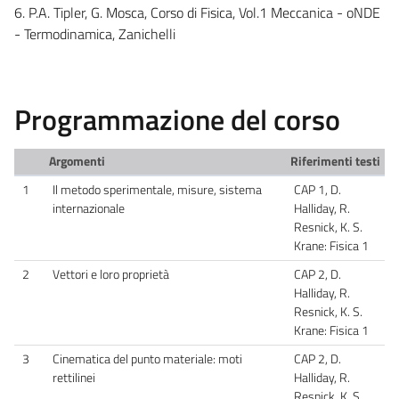
6. P.A. Tipler, G. Mosca, Corso di Fisica, Vol.1 Meccanica - oNDE
- Termodinamica, Zanichelli
Programmazione del corso
Argomenti
Riferimenti testi
1
Il metodo sperimentale, misure, sistema
CAP 1, D.
internazionale
Halliday, R.
Resnick, K. S.
Krane: Fisica 1
2
Vettori e loro proprietà
CAP 2, D.
Halliday, R.
Resnick, K. S.
Krane: Fisica 1
3
Cinematica del punto materiale: moti
CAP 2, D.
rettilinei
Halliday, R.
Resnick, K. S.