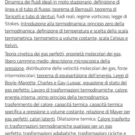
Dinamica dei fluidi ideali in moto stazionario, definizione di
linea e di tubo di flusso, teorema di Bernoulli, teorema di
Torricelli e tubo di Venturi
, fuidi reali, regime vorticoso, legge di
Stokes.
Introduzione alla termodinamica: principio zero della
termodinamica, definizione di temperatura e scelta della scala
termometrica, termometro a volume costante, scala Celsius e
Kelvin.
Teoria cinetica dei gas perfetti, proprietà molecolari dei gas,
libero cammino medio, descrizione microscopica della
pressione
, distribuzione delle velocità molecolari dei gas, forze
intermolecolari,
teorema di equipartizione dell’energia. Leggi di
Boyle-Mariotte, Charles e Gay-Lussac, equazione di stato del
gas perfetto. Lavoro di trasformazioni termodinamiche, calore,
energia interna, primo principio della termodinamica,
trasferimento del calore, capacità termica, capacità termica
specifica a pressione o volume costante, relazione di Mayer per
gas perfetti, calori latenti
. Dilatazione termica.
Calore trasferito
in trasformazioni termodinamiche qualsiasi per un gas
perfetto, trasformazioni adiabatiche, trasformazioni cicliche e