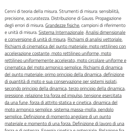
Cenni di teoria della misura. Strumenti di misura: sensibilità,
precisione, accuratezza. Distribuzione di Gauss. Propagazione
degli errori di misura.
Grandezze fisiche
, campioni di riferimento
e unità di misura.
Sistema Internazionale
.
Analisi dimensionale
e conversione di unità di misura
.
Richiami di analisi vettoriale.
Richiami di cinematica del punto materiale: moto rettilineo con
accelerazione costante, moto rettilineo uniforme, moto
rettilineo uniformemente accelerato, moto circolare uniforme e
cinematica del moto armonico semplice. Richiami di dinamica
del punto materiale: primo principio della dinamica, definizione
di quantità di moto e sua conservazione per sistemi isolati,
secondo principio della dinamica, terzo principio della dinamica,
pressione, relazione tra forza ed impulso, tensione esercitata
da una fune, forza di attrito statica e cinetica, dinamica del
moto armonico semplice, sistema massa-molla, pendolo
semplice. Definizione di momento angolare di un punto
materiale e momento di una forza. Definizione di lavoro di una
forza e di potenza. Energia cinetica e potenziale. Relazione fra