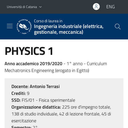
Vai al contenuto principale
Vai al menu di navigazione
ENG
Università di Catania
Corso di laurea in
Ingegneria industriale (elettrica,
gestionale, meccanica)
PHYSICS 1
Anno accademico 2019/2020
- 1° anno - Curriculum
Mechatronics Engineering (erogato in Egitto)
Docente:
Antonio Terrasi
Crediti:
9
SSD:
FIS/01 - Fisica sperimentale
Organizzazione didattica:
225 ore d'impegno totale,
138 di studio individuale, 42 di lezione frontale, 45 di
esercitazione
Semestre:
2°