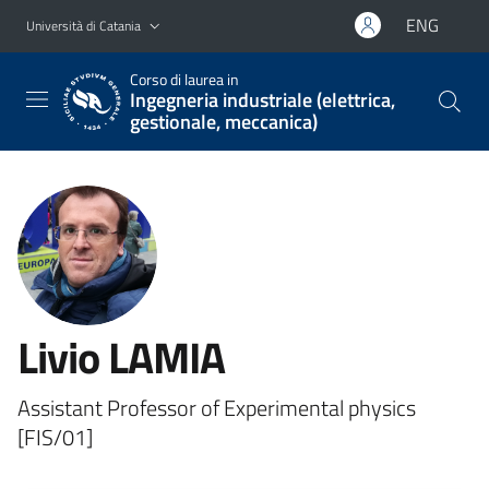
Vai al contenuto principale
Vai al menu di navigazione
ENG
Università di Catania
Corso di laurea in
Ingegneria industriale (elettrica,
gestionale, meccanica)
Livio LAMIA
Assistant Professor of Experimental physics
[FIS/01]