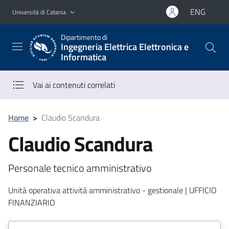
Vai al contenuto principale
Vai al menu di navigazione
ENG
Università di Catania
Dipartimento di
Ingegneria Elettrica Elettronica e
Informatica
Vai ai contenuti correlati
Home
>
Claudio Scandura
Claudio Scandura
Personale tecnico amministrativo
Unità operativa attività amministrativo - gestionale | UFFICIO
FINANZIARIO