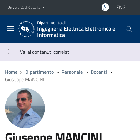
Vai al contenuto principale
Vai al menu di navigazione
ENG
Università di Catania
Dipartimento di
Ingegneria Elettrica Elettronica e
Informatica
Vai ai contenuti correlati
Home
>
Dipartimento
>
Personale
>
Docenti
>
Giuseppe MANCINI
Giuseppe MANCINI