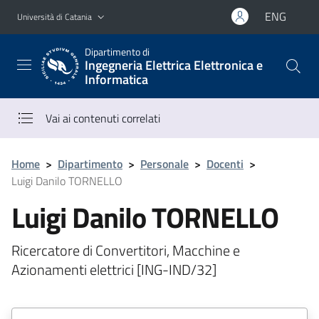
Vai al contenuto principale
Vai al menu di navigazione
ENG
Università di Catania
Dipartimento di
Ingegneria Elettrica Elettronica e
Informatica
Vai ai contenuti correlati
Home
>
Dipartimento
>
Personale
>
Docenti
>
Luigi Danilo TORNELLO
Luigi Danilo TORNELLO
Ricercatore di Convertitori, Macchine e
Azionamenti elettrici [ING-IND/32]