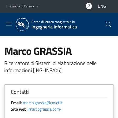
Vai al contenuto principale
Vai al menu di navigazione
ENG
Università di Catania
Corso di laurea magistrale in
Ingegneria informatica
Marco GRASSIA
Ricercatore di Sistemi di elaborazione delle
informazioni [ING-INF/05]
Contatti
Email:
marco.grassia@unict.it
Sito web:
marcograssia.com/