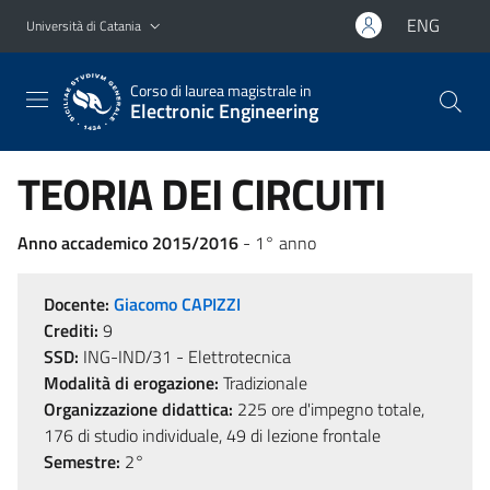
Vai al contenuto principale
Vai al menu di navigazione
ENG
Università di Catania
Corso di laurea magistrale in
Electronic Engineering
TEORIA DEI CIRCUITI
Anno accademico 2015/2016
- 1° anno
Docente:
Giacomo CAPIZZI
Crediti:
9
SSD:
ING-IND/31 - Elettrotecnica
Modalità di erogazione:
Tradizionale
Organizzazione didattica:
225 ore d'impegno totale,
176 di studio individuale, 49 di lezione frontale
Semestre:
2°