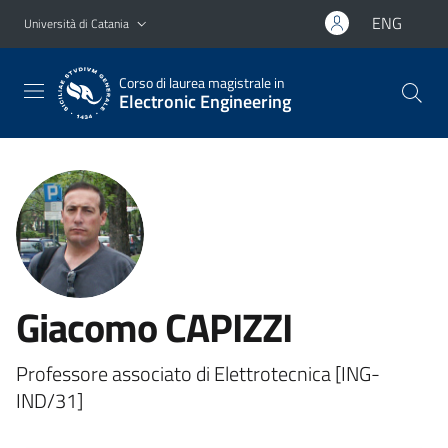
Vai al contenuto principale
Vai al menu di navigazione
ENG
Università di Catania
Corso di laurea magistrale in
Electronic Engineering
Giacomo CAPIZZI
Professore associato di Elettrotecnica [ING-
IND/31]