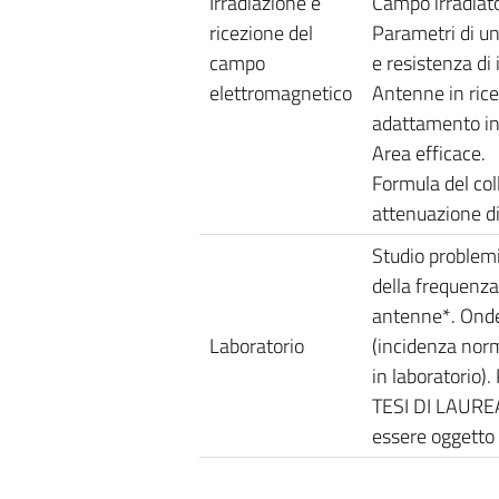
Irradiazione e
Campo irradiat
ricezione del
Parametri di un
campo
e resistenza di 
elettromagnetico
Antenne in rice
adattamento in
Area efficace.
Formula del col
attenuazione di
Studio problem
della frequenza
antenne*. Onde 
Laboratorio
(incidenza nor
in laboratorio).
TESI DI LAUREA:
essere oggetto 