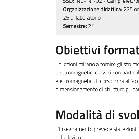
SSD:
ING-INF/02 - Campi elettro
Organizzazione didattica:
225 ore
25 di laboratorio
Semestre:
2°
Obiettivi format
Le lezioni mirano a fornire gli strum
elettromagnetici classici con partico
elettromagnetici. Il corso mira all'ac
dimensionamento di strutture guida
Modalità di sv
L'insegnamento prevede sia lezioni fr
delle lezioni.