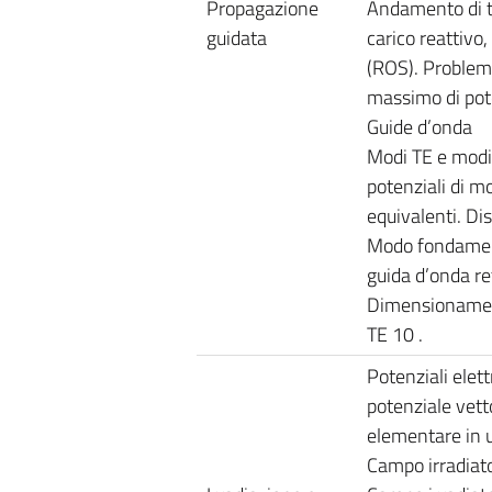
Propagazione
Andamento di te
guidata
carico reattivo
(ROS). Problema
massimo di pot
Guide d’onda
Modi TE e modi
potenziali di m
equivalenti. Di
Modo fondament
guida d’onda re
Dimensionament
TE 10 .
Potenziali elet
potenziale vetto
elementare in 
Campo irradiato