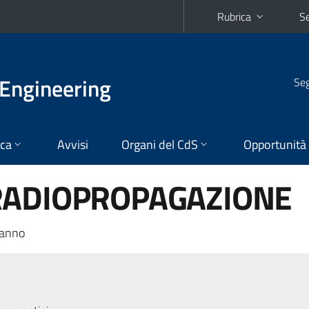
Rubrica
Se
Engineering
Seg
ica
Avvisi
Organi del CdS
Opportunità
RADIOPROPAGAZIONE
 anno