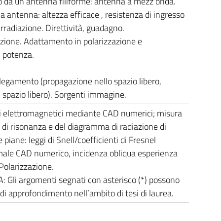
o da un’antenna filiforme: antenna a mezz'onda.
a antenna: altezza efficace , resistenza di ingresso
irradiazione. Direttività, guadagno.
zione. Adattamento in polarizzazione e
 potenza.
legamento (propagazione nello spazio libero,
 spazio libero). Sorgenti immagine.
i elettromagnetici mediante CAD numerici; misura
 di risonanza e del diagramma di radiazione di
piane: leggi di Snell/coefficienti di Fresnel
male CAD numerico, incidenza obliqua esperienza
 Polarizzazione.
 Gli argomenti segnati con asterisco (*) possono
di approfondimento nell’ambito di tesi di laurea.