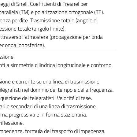
ggi di Snell. Coefficienti di Fresnel per
parallela (TM) e polarizzazione ortogonale (TE).
enza perdite. Trasmissione totale (angolo di
essione totale (angolo limite).
traverso l’atmosfera (pro­pa­gazione per onda
er onda ionosferica).
ssione.
nti a simmetria cilindrica longitudinale e contorno
one e corrente su una linea di trasmissione.
elegrafisti nel dominio del tempo e della frequenza.
quazione dei telegrafisti. Velocità di fase.
ri e secondari di una linea di trasmissione.
rma progressiva e in forma stazionaria.
riflessione.
impedenza, formula del trasporto di impedenza.