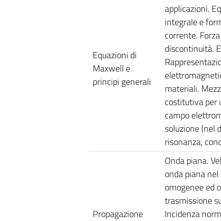
applicazioni. E
integrale e form
corrente. Forza 
discontinuità. 
Equazioni di
Rappresentazio
Maxwell e
elettromagnetic
principi generali
materiali. Mezz
costitutiva per
campo elettroma
soluzione (nel 
risonanza, condi
Onda piana. Velo
onda piana nel 
omogenee ed on
trasmissione su
Propagazione
Incidenza norma