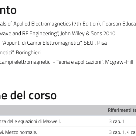
ento
als of Applied Electromagnetics (7th Edition),
Pearson Educa
rowave and RF Engineering", John Wiley & Sons 2010
 “Appunti di Campi Elettromagnetici”, SEU , Pisa
etici”, Boringhieri
ampi elettromagnetici - Teoria e applicazioni”, Mcgraw-Hill
 del corso
Riferimenti t
za delle equazioni di Maxwell.
3 cap. 1
ivi. Mezzo normale.
3 cap. 1, 4 c