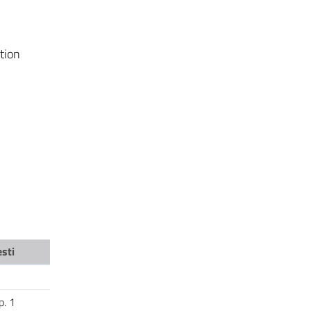
tion
esti
ap. 1