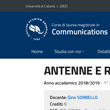
Vai al contenuto principale
Vai al menu di navigazione
Università di Catania
>
DIEEI
Corso di laurea magistrale in
Communications 
Home
Studia con noi
Didatt
ANTENNE E 
Anno accademico 2018/2019
- 1°
Docente:
Gino SORBELLO
Crediti:
9