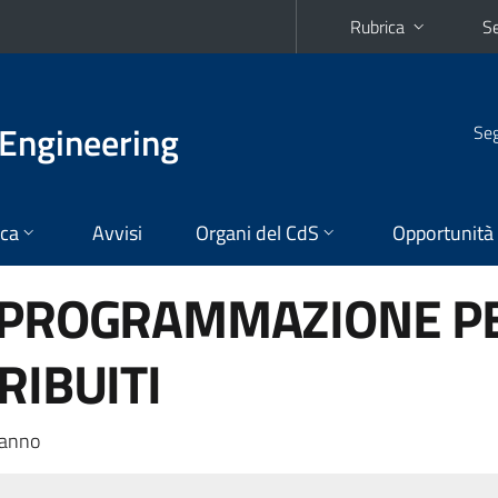
Rubrica
Se
Engineering
Seg
ica
Avvisi
Organi del CdS
Opportunità
 PROGRAMMAZIONE PE
RIBUITI
 anno