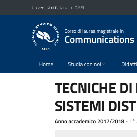
Vai al contenuto principale
Vai al menu di navigazione
Università di Catania
>
DIEEI
Corso di laurea magistrale in
Communications 
Home
Studia con noi
Didatt
TECNICHE DI
SISTEMI DIST
Anno accademico 2017/2018
- 1°