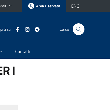
ENG
rvizi
Area riservata
uici su
Cerca
Contatti
R I