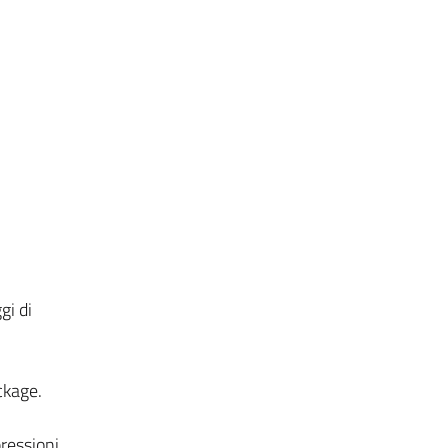
gi di
ckage.
ressioni