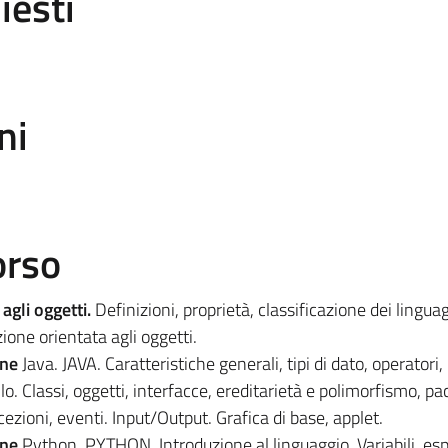
iesti
ni
orso
a
agli oggetti.
Definizioni, proprietà, classificazione dei linguag
e orientata agli oggetti.
one
Java. JAVA. Caratteristiche generali, tipi di dato, operatori,
llo. Classi, oggetti, interfacce, ereditarietà e polimorfismo, pa
ezioni, eventi. Input/Output. Grafica di base, applet.
one
Python. PYTHON. Introduzione al linguaggio. Variabili, esp