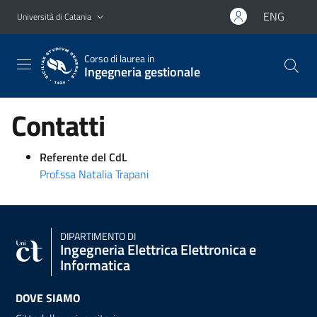
Vai al contenuto principale
Vai al menu di navigazione
ENG
Università di Catania
Corso di laurea in
Ingegneria gestionale
Contatti
Referente del CdL
Prof.ssa Natalia Trapani
DIPARTIMENTO DI
Ingegneria Elettrica Elettronica e
Informatica
DOVE SIAMO