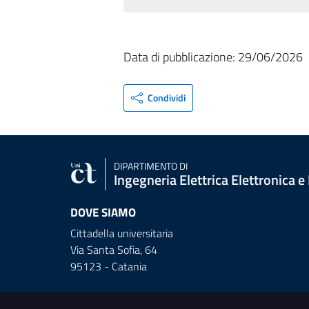
Data di pubblicazione: 29/06/2026
Condividi
DIPARTIMENTO DI
Ingegneria Elettrica Elettronica e
DOVE SIAMO
Cittadella universitaria
Via Santa Sofia, 64
95123 - Catania
Link e informazioni utili