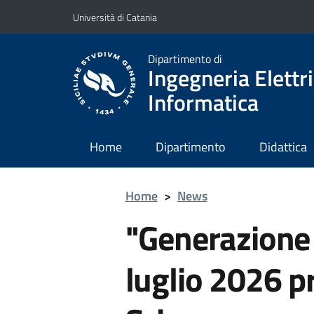
Vai al contenuto principale
Vai al menu di navigazione
Università di Catania
Dipartimento di
Ingegneria Elettri
Informatica
Home
Dipartimento
Didattica
Home
>
News
"Generazione 
luglio 2026 pr