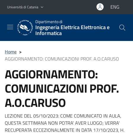
Vai al contenuto principale
Vai al menu di navigazione
ENG
Università di Catania
Dipartimento di
Ingegneria Elettrica Elettronica e
Informatica
Home
>
AGGIORNAMENTO: COMUNICAZIONI PROF. A.O.CARUSO
AGGIORNAMENTO:
COMUNICAZIONI PROF.
A.O.CARUSO
LEZIONE DEL 05/10/2023: COME COMUNICATO IN AULA,
QUESTA SETTIMANA NON POTRA' AVER LUOGO; VERRA'
RECUPERATA ECCEZIONALMENTE IN DATA 17/10/2023, H.