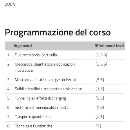
2004
Programmazione del corso
Argomenti
Riferimenti testi
1
Dualismo onda-particella
[2,5,6]
2
Meccanica Quantistica e applicazioni
[3,5,6]
illustrative
3
Meccanisca statistica e gas di Fermi
[5,6]
4
Solidi cristallini e trasporto semiclassico
[1,5]
5
Tunneling ed effetti di charging
[5,6]
6
Sistemi a dimensionalità ridotta
[5,6]
7
Trasporto quantistico
[4,5]
8
Tecnologie Quntistiche
[9]