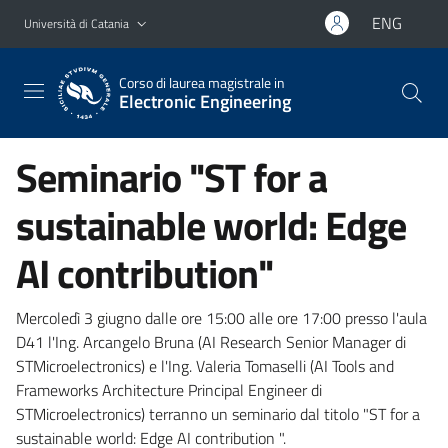
Vai al contenuto principale
Vai al menu di navigazione
ENG
Università di Catania
Corso di laurea magistrale in
Electronic Engineering
Seminario "ST for a
sustainable world: Edge
AI contribution"
Mercoledì 3 giugno dalle ore 15:00 alle ore 17:00 presso l'aula
D41 l'Ing. Arcangelo Bruna (AI Research Senior Manager di
STMicroelectronics) e l'Ing. Valeria Tomaselli (AI Tools and
Frameworks Architecture Principal Engineer di
STMicroelectronics) terranno un seminario dal titolo "ST for a
sustainable world: Edge AI contribution ".