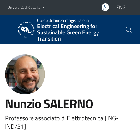
Vai al contenuto principale
Vai al menu di navigazione
ENG
Università di Catania
Corso di laurea magistrale in
Electrical Engineering for
Sustainable Green Energy
Transition
Nunzio SALERNO
Professore associato di Elettrotecnica [ING-
IND/31]