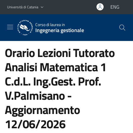
Vai al contenuto principale
Vai al menu di navigazione
ENG
Università di Catania
Corso di laurea in
Ingegneria gestionale
Orario Lezioni Tutorato
Analisi Matematica 1
C.d.L. Ing.Gest. Prof.
V.Palmisano -
Aggiornamento
12/06/2026