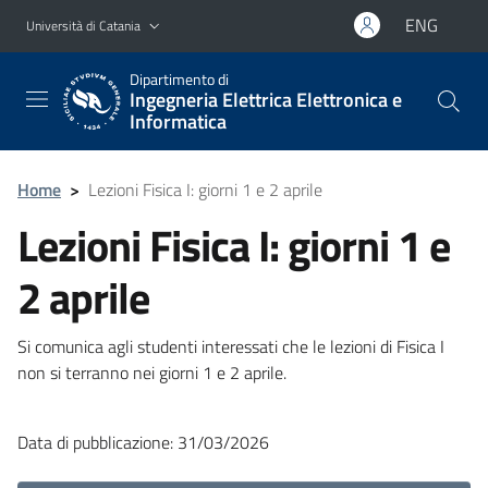
Vai al contenuto principale
Vai al menu di navigazione
ENG
Università di Catania
Dipartimento di
Ingegneria Elettrica Elettronica e
Informatica
Home
>
Lezioni Fisica I: giorni 1 e 2 aprile
Lezioni Fisica I: giorni 1 e
2 aprile
Si comunica agli studenti interessati che le lezioni di Fisica I
non si terranno nei giorni 1 e 2 aprile.
Data di pubblicazione: 31/03/2026