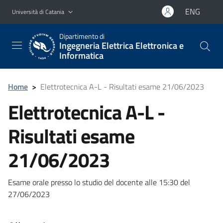
Vai al contenuto principale
Vai al menu di navigazione
ENG
Università di Catania
Dipartimento di
Ingegneria Elettrica Elettronica e
Informatica
Home
>
Elettrotecnica A-L - Risultati esame 21/06/2023
Elettrotecnica A-L -
Risultati esame
21/06/2023
Esame orale presso lo studio del docente alle 15:30 del
27/06/2023