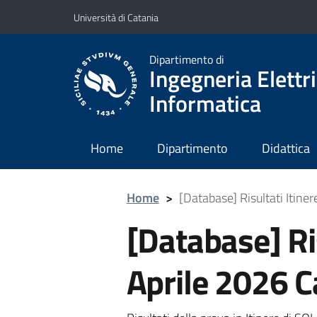
Vai al contenuto principale
Vai al menu di navigazione
Università di Catania
Dipartimento di
Ingegneria Elettri
Informatica
Home
Dipartimento
Didattica
Home
>
[Database] Risultati Itine
[Database] Ri
Aprile 2026 C