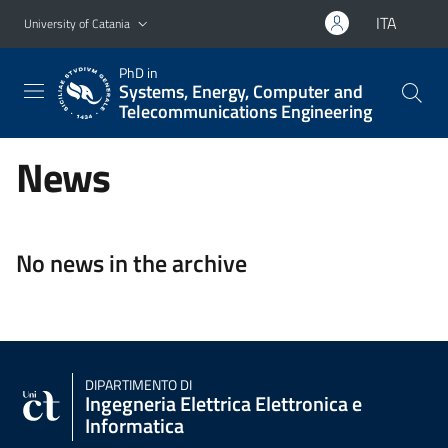
Go to main content
Go to navigation menu
ITA
University of Catania
PhD in
Systems, Energy, Computer and
Telecommunications Engineering
News
No news in the archive
DIPARTIMENTO DI
Ingegneria Elettrica Elettronica e
Informatica