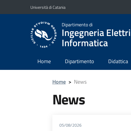
Vai al contenuto principale
Vai al menu di navigazione
Università di Catania
Dipartimento di
Ingegneria Elettri
Informatica
Home
Dipartimento
Didattica
Home
>
News
News
05/08/2026