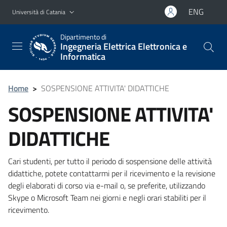
Vai al contenuto principale
Vai al menu di navigazione
ENG
Università di Catania
Dipartimento di
Ingegneria Elettrica Elettronica e
Informatica
Home
>
SOSPENSIONE ATTIVITA' DIDATTICHE
SOSPENSIONE ATTIVITA'
DIDATTICHE
Cari studenti, per tutto il periodo di sospensione delle attività
didattiche, potete contattarmi per il ricevimento e la revisione
degli elaborati di corso via e-mail o, se preferite, utilizzando
Skype o Microsoft Team nei giorni e negli orari stabiliti per il
ricevimento.