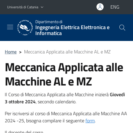
Vai al contenuto principale
Vai al menu di navigazione
ENG
Università di Catania
Dipartimento di
Ingegneria Elettrica Elettronica e
Informatica
Home
>
Meccanica Applicata alle Macchine AL e MZ
Meccanica Applicata alle
Macchine AL e MZ
Il Corso di Meccanica Applicata alle Macchine inizierà
Giovedì
3 ottobre 2024
, secondo calendario.
Per iscriversi al corso di Meccanica Applicata alle Macchine AA
2024 -25, bisogna compilare il seguente
form
.
Il docente del corso.