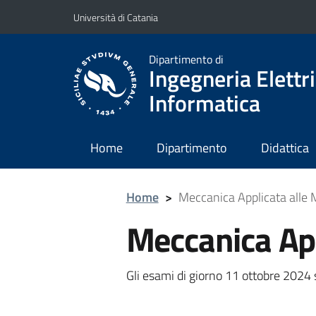
Vai al contenuto principale
Vai al menu di navigazione
Università di Catania
Dipartimento di
Ingegneria Elettri
Informatica
Home
Dipartimento
Didattica
Home
>
Meccanica Applicata alle
Meccanica App
Gli esami di giorno 11 ottobre 2024 