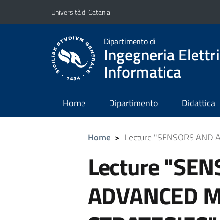
Vai al contenuto principale
Vai al menu di navigazione
Università di Catania
Dipartimento di
Ingegneria Elettri
Informatica
Home
Dipartimento
Didattica
Home
>
Lecture "SENSORS AND
Lecture "SE
ADVANCED 