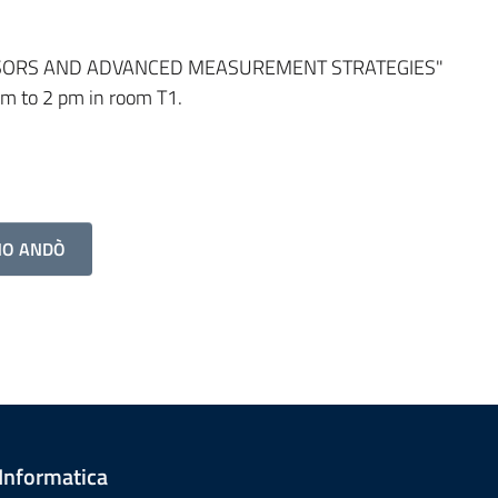
 "SENSORS AND ADVANCED MEASUREMENT STRATEGIES"
am to 2 pm in room T1.
NO ANDÒ
 Informatica