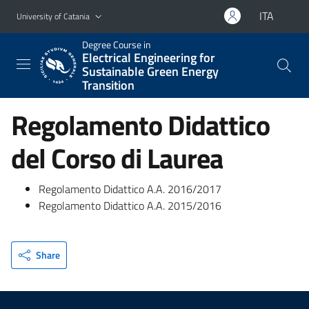
Go to main content
Go to navigation menu
ITA
University of Catania
Degree Course in
Electrical Engineering for
Sustainable Green Energy
Transition
Regolamento Didattico
del Corso di Laurea
Regolamento Didattico A.A. 2016/2017
Regolamento Didattico A.A. 2015/2016
Share