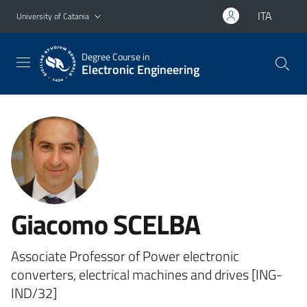
Go to main content
Go to navigation menu
ITA
University of Catania
Degree Course in
Electronic Engineering
Giacomo SCELBA
Associate Professor of Power electronic
converters, electrical machines and drives [ING-
IND/32]